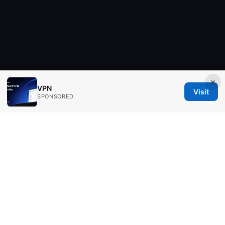
×
VPN
Visit
SPONSORED
Aimpointshopusa Ltd.
200 George Street
Sydney, NSW, 2000
AU
press@aimpointshopusa.com
+61 7 9686 8786
About
Privacy Policy
Terms of Use