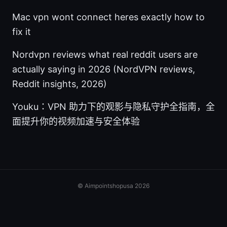
Mac vpn wont connect heres exactly how to
fix it
Nordvpn reviews what real reddit users are
actually saying in 2026 (NordVPN reviews,
Reddit insights, 2026)
Youku：VPN 助力下的观影与隐私守护全指南，全
面提升你的视频加速与安全体验
© Aimpointshopusa 2026