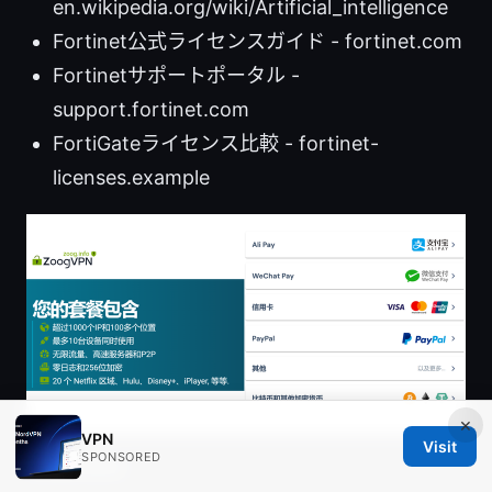
en.wikipedia.org/wiki/Artificial_intelligence
Fortinet公式ライセンスガイド - fortinet.com
Fortinetサポートポータル -
support.fortinet.com
FortiGateライセンス比較 - fortinet-
licenses.example
×
VPN
Visit
SPONSORED
Sources: