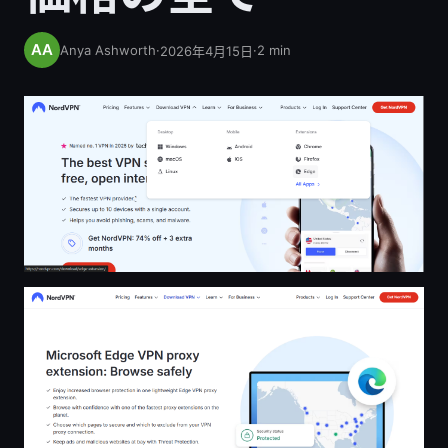
Anya Ashworth
·
·
2
min
2026年4月15日