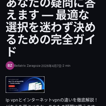
あなたの疑問に答
えます — 最適な
選択を迷わず決め
るための完全ガイ
ド
Bellatrix Zaragoza
·
·
2
min
2026年4月7日
Ip vpnとインターネットvpnの違いを徹底解説！