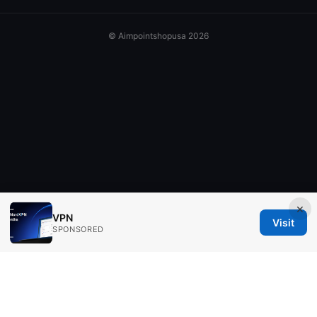
© Aimpointshopusa 2026
×
VPN
Visit
SPONSORED
Aimpointshopusa Ltd.
200 George Street
Sydney, NSW, 2000