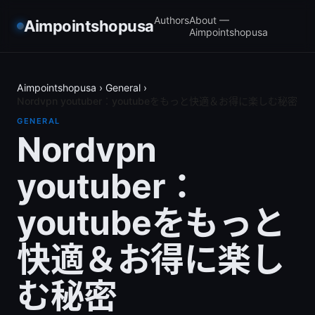
Authors
About —
Aimpointshopusa
Aimpointshopusa
Aimpointshopusa
›
General
›
Nordvpn youtuber：youtubeをもっと快適＆お得に楽しむ秘密
GENERAL
Nordvpn
youtuber：
youtubeをもっと
快適＆お得に楽し
む秘密