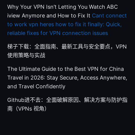
Why Your VPN Isn’t Letting You Watch ABC
iview Anymore and How to Fix It
Cant connect
to work vpn heres how to fix it finally: Quick,
reliable fixes for VPN connection issues
梯子下载：全面指南、最新工具与安全要点，VPN
使用策略与实战
The Ultimate Guide to the Best VPN for China
Travel in 2026: Stay Secure, Access Anywhere,
and Travel Confidently
Github进不去：全面破解原因、解决方案与防护指
南（VPNs 视角）