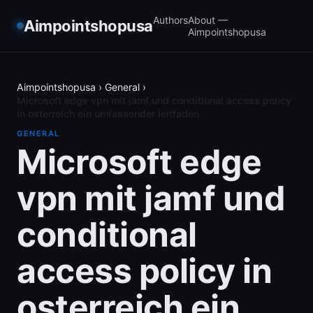
Authors
About —
Aimpointshopusa
Aimpointshopusa
Aimpointshopusa
›
General
›
Microsoft edge vpn mit jamf und conditional access policy
in osterreich ein umfassender leitfaden
GENERAL
Microsoft edge
vpn mit jamf und
conditional
access policy in
osterreich ein