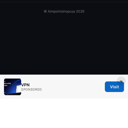
© Aimpointshopusa 2026
×
VPN
Visit
SPONSORED
Aimpointshopusa Ltd.
200 George Street
Sydney, NSW, 2000
AU