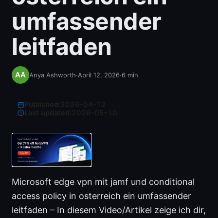
umfassender
leitfaden
Anya Ashworth
·
April 12, 2026
·
6
min
Published:
2026-04-12
·
Last updated:
2026-05-10
Microsoft edge vpn mit jamf und conditional
access policy in osterreich ein umfassender
leitfaden – In diesem Video/Artikel zeige ich dir,