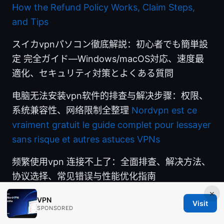
How the Refund Policy Works, Claim Steps,
and Tips
スイカvpnパソコン徹底解説：初心者でも簡単設
定 完全ガイド—Windows/macOS対応、速度最
適化、セキュリティ対策とよくある質問
电脑无法安装vpn软件的排查与解决步骤：权限、
系统兼容性、网络限制全整理
Nordvpn est ce
vraiment gratuit le guide complet pour lessayer
sans risque et autres astuces VPNs
频繁使用vpn 连接不上了：全面排查、解决方法、
协议选择、常见错误与性能优化指南
×
VPN
Visit
SPONSORED