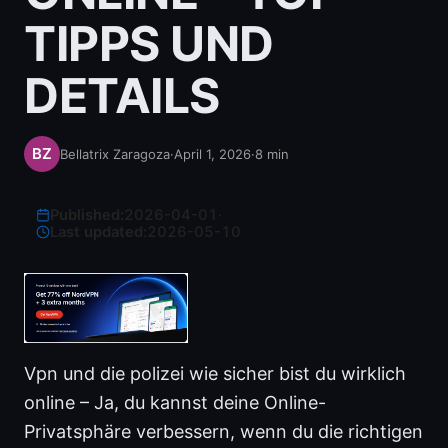
TIPPS UND
DETAILS
Bellatrix Zaragoza
·
April 1, 2026
·
8
min
Published:
2026-04-01
·
Last updated:
2026-05-10
Vpn und die polizei wie sicher bist du wirklich
online – Ja, du kannst deine Online-
Privatsphäre verbessern, wenn du die richtigen