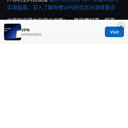
实用指南，深入了解免费VPN的优劣与选择要点
立榮航空國內航線全攻略：一篇搞懂訂票、服務、
×
航點與評價、票價、變更與里程、以及常見問題完
VPN
Visit
SPONSORED
整指南
Millenvpn クーポンコード完全ガイド：2026年最
新の割引情報とお得な使い方
Limiting the Number of People in Your Discord
Server A Comprehensive Guide to Server
Limits, User Caps, and Access Control
2025年最佳加速器排行榜：告别网络延迟，畅享
极速体验 VPN加速工具、跨境访问、游戏加速、
流媒体优化全方位对比