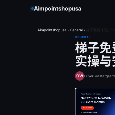
Aimpointshopusa
Aimpointshopusa
›
General
›
梯子免费体验：V
GENERAL
梯子免
实操与
Oliver Westergaard