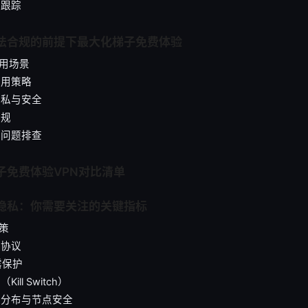
与跟踪
合法合规的前提下最大化梯子免费体验
使用场景
使用策略
护隐私与安全
合规
效的问题排查
梯子免费体验VPN对比清单
与隐私：你需要关注的关键指标
政策
与协议
泄露保护
Kill Switch）
务器分布与节点安全