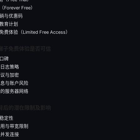
Forever Free）
时促销与优惠码
或教育计划
免费体验（Limited Free Access）
断梯子免费体验是否可信
和口碑
私与日志策略
全协议与加密
款信息与账户风险
验证的服务器网络
验背后的潜在限制及影响
与稳定性
据使用与带宽限制
备与并发连接