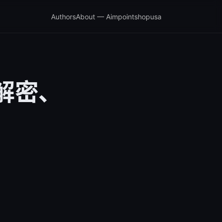
Authors
About — Aimpointshopusa
解密、