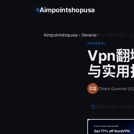
Aimpointshopusa
Aimpointshopusa
›
General
›
Vpn翻墙软件：
GENERAL
Vpn
与实用
Chiara Quesnel
·
20
发布:
2026-04-04