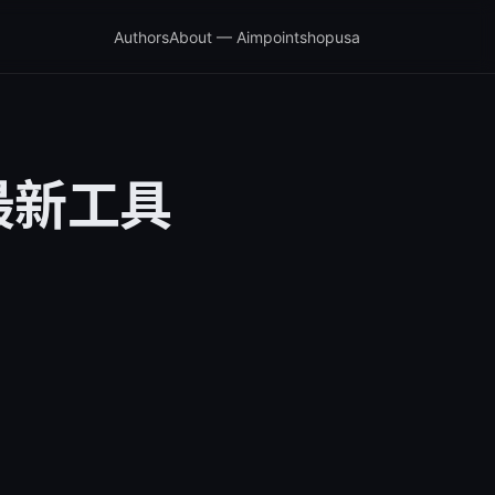
Authors
About — Aimpointshopusa
最新工具