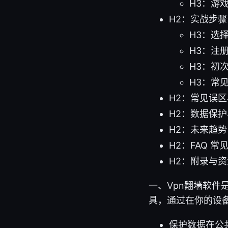
H3：游
H2：实战步
H3：选
H3：注
H3：初
H3：常
H2：常见误
H2：数据保
H2：未来趋势
H2：FAQ 
H2：附录与资
一、Vpn翻墙软件
具，通过在你的设
保护数据在公