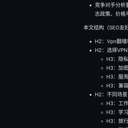
竞争对手分析
志政策、价格
本文结构（SEO友
H2：Vpn
H2：选择VP
H3：隐
H3：加
H3：服
H3：兼
H2：不同场
H3：工
H3：学
H3：旅