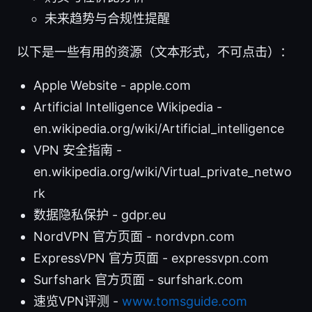
未来趋势与合规性提醒
以下是一些有用的资源（文本形式，不可点击）：
Apple Website - apple.com
Artificial Intelligence Wikipedia -
en.wikipedia.org/wiki/Artificial_intelligence
VPN 安全指南 -
en.wikipedia.org/wiki/Virtual_private_netwo
rk
数据隐私保护 - gdpr.eu
NordVPN 官方页面 - nordvpn.com
ExpressVPN 官方页面 - expressvpn.com
Surfshark 官方页面 - surfshark.com
速览VPN评测 -
www.tomsguide.com