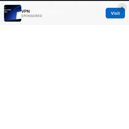
用！覆盖高速稳定、隐私保护、跨平台、多设备连
×
VPN
接、性价比高的实用清单
Visit
SPONSORED
© Aimpointshopusa 2026
Aimpointshopusa Ltd.
200 George Street
Sydney, NSW, 2000
AU
press@aimpointshopusa.com
+61 7 9686 8786
About
Privacy Policy
Terms of Use