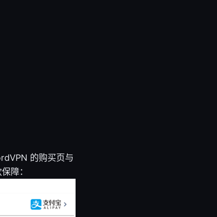
dVPN 的购买页与
款保障：