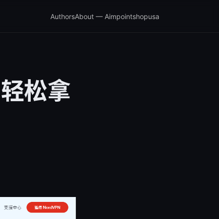
Authors
About — Aimpointshopusa
内轻松拿