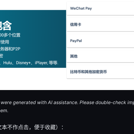
le were generated with AI assistance. Please double-check im
hem.
文本不作点击，便于收藏）：