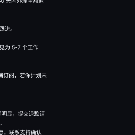
0 天内办理全额退
跟进。
 5-7 个工作
取消订阅，若你计划未
题明显，提交退款请
订。
惠，联系支持确认