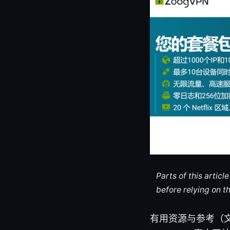
Parts of this artic
before relying on t
有用资源与参考（