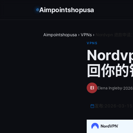
Aimpointshopusa
Aimpointshopusa
›
VPNs
›
Nordvpn 退款申
VPNS
Nord
回你的钱
Elena Ingleby
·
202
发布:
2026-03-15