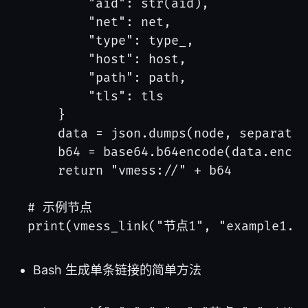
        "aid": str(aid),

        "net": net,

        "type": type_,

        "host": host,

        "path": path,

        "tls": tls

    }

    data = json.dumps(node, separator
    b64 = base64.b64encode(data.encod
    return "vmess://" + b64

# 示例节点

Bash 生成单条链接的简单方法