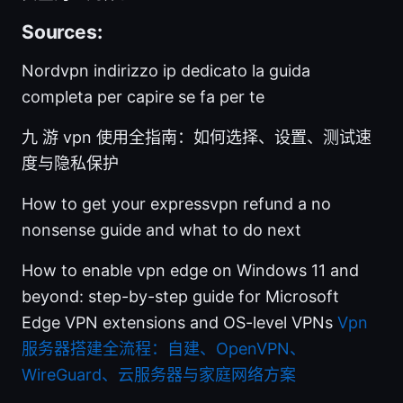
Sources:
Nordvpn indirizzo ip dedicato la guida
completa per capire se fa per te
九 游 vpn 使用全指南：如何选择、设置、测试速
度与隐私保护
How to get your expressvpn refund a no
nonsense guide and what to do next
How to enable vpn edge on Windows 11 and
beyond: step-by-step guide for Microsoft
Edge VPN extensions and OS-level VPNs
Vpn
服务器搭建全流程：自建、OpenVPN、
WireGuard、云服务器与家庭网络方案