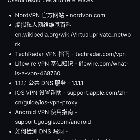
Useful resources and references:
NordVPN 官方网站 - nordvpn.com
虚拟私人网络维基百科 -
en.wikipedia.org/wiki/Virtual_private_netwo
rk
TechRadar VPN 指南 - techradar.com/vpn
Lifewire VPN 基础知识 - lifewire.com/what-
is-a-vpn-468760
1.1.1.1 公共 DNS 服务 - 1.1.1.1
IOS VPN 设置帮助 - support.apple.com/zh-
cn/guide/ios-vpn-proxy
Android VPN 使用指南 -
support.google.com/android
如何检测 DNS 漏洞 -