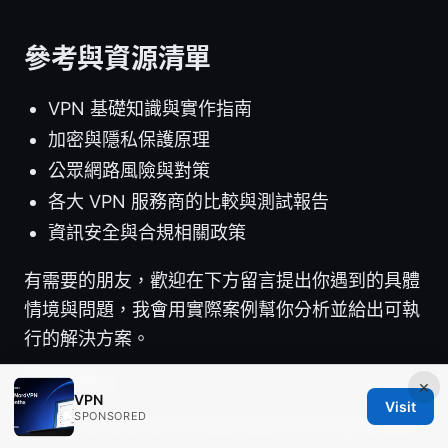
參考與資源清單
VPN 基礎知識與實作指南
加密與隱私保護原理
公眾網路風險與對策
各大 VPN 服務商的比較與測試報告
資訊安全與合規相關政策
有需要的朋友，歡迎在下方留言提出你遇到的具體
情境與問題，我會用實際案例幫你分析並給出可執
行的解決方案。
Sources:
×
VPN
Visit
SPONSORED
Nordvpn voor windows de complete gids voor