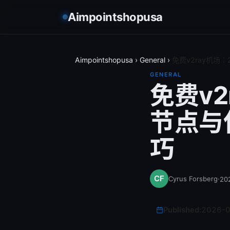
Aimpointshopusa
Aimpointshopusa
›
General
›
免费v2ray机场
GENERAL
免费v2
节点与
巧
Cyrus Forsberg
·
20
Published:
2026-