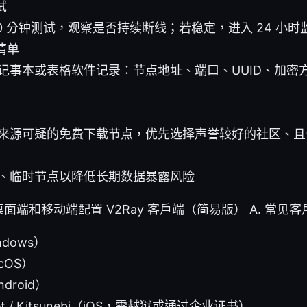
试
–10 分钟测试，观察是否持续断线；若稳定，进入 24 小时
清单
记事本或表格软件记录：节点地址、端口、UUID、加密
来源可疑的免费下载节点，优先选择声誉较好的社区、且
、临时节点以降低长期数据暴露风险
端和移动端配置 V2Ray 客户端（简易版） A. 常见
ndows）
cOS）
droid）
ket / Kitsunebi（iOS，需越狱或通过企业证书）