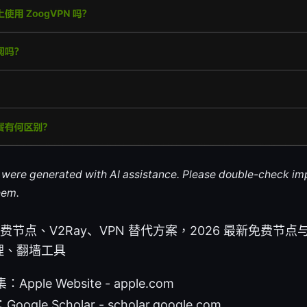
le were generated with AI assistance. Please double-check im
hem.
免费节点、V2Ray、VPN 替代方案，2026 最新免费节点
理、翻墙工具
ple Website - apple.com
le Scholar - scholar.google.com