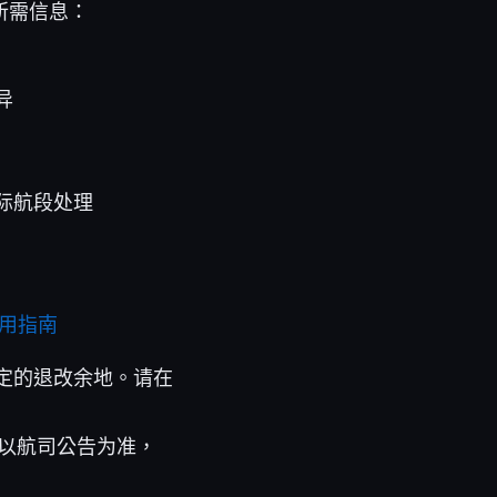
所需信息：
异
际航段处理
使用指南
定的退改余地。请在
额以航司公告为准，