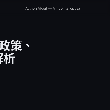
Authors
About — Aimpointshopusa
新政策、
解析