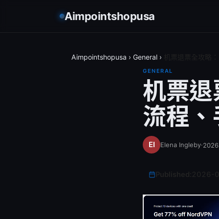
Aimpointshopusa
Aimpointshopusa
›
General
›
机票退票全攻略：
GENERAL
机票退
流程、
Elena Ingleby
·
202
Published:
2026-