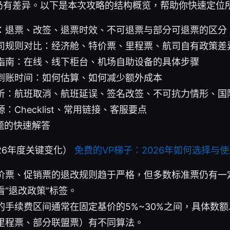
仍有差异。以下是本次攻略的结构概览，帮助你快速定位
：退票、改签、退票时效、不可退票与部分可退票的区分
司规则对比：经济舱、特价票、里程票、航司自有政策差
指南：在线、线下柜台、机场自助设备的具体步骤
到账时间：如何估算、如何减少额外成本
析：航班取消、航班延误、签名改签、不可抗力情形、国
：Checklist、常用链接、客服要点
题的快速解答
26年度关键变化）
免费的VP梯子：2026年如何选择与
价票、促销票的退改规则趋于严格，但多数标准票仍有一
看“退改政策”标签。
的手续费区间通常在固定基价的5%~30%之间，具体数
里程票、部分联盟票）有不同算法。