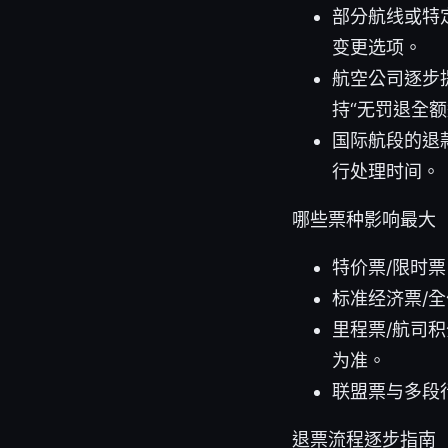
部分航线或特
变更选项。
航空公司逐步
持“无罚退全
国际航段的退
行处理时间。
哪些票种影响最大
特价票/限时
标准经济票/
里程票/航司
为准。
联盟票与多段
退票流程逐步指南