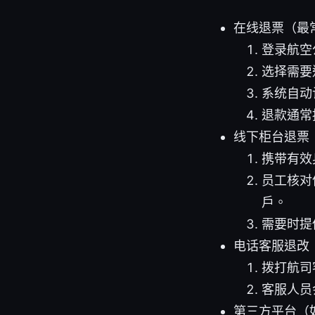
在线退票（最
登录航空
选择需要
系统自动
退款通常
线下柜台退票
携带有效
员工核对
户。
需要时提
电话客服退改
拨打航司
客服人员
第三方平台（