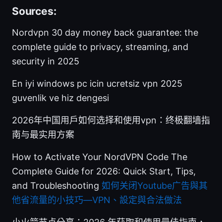
Sources:
Nordvpn 30 day money back guarantee: the
complete guide to privacy, streaming, and
security in 2025
En iyi windows pc icin ucretsiz vpn 2025
guvenlik ve hiz dengesi
2026年中国用户如何选择和使用vpn：终极翻墙指
南与最实用方案
How to Activate Your NordVPN Code The
Complete Guide for 2026: Quick Start, Tips,
and Troubleshooting
如何关闭Youtube广告與其
他省流量的小技巧—VPN、設定與合法做法