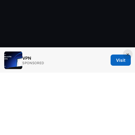
×
VPN
Visit
SPONSORED
Aimpointshopusa Ltd.
200 George Street
Sydney, NSW, 2000
AU
press@aimpointshopusa.com
+61 7 9686 8786
About
Privacy Policy
Terms of Use