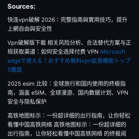
Sources:
快连vpn破解 2026：完整指南與實用技巧，提升
上網自由與安全性
Vpn破解版下载 相关风险分析、合法替代方案与正
规获取渠道：如何安全选择付费 VPN
Microsoft
edgeで使える！おすすめ無料vpn拡張機能トップ
5徹底
2025 esim 比较：全球旅行和国内使用的终极指
南，涵盖 eSIM、全球漫游、国内数据计划、VPN
安全与隐私保护
高铁地图标示：一份超详细的出行指南，让你轻松
看懂中国高铁网络 高铁地图标示：一份超详细的
出行指南，让你轻松看懂中国高铁网络 的终极阅