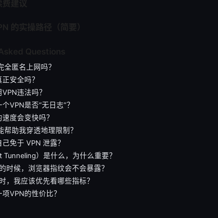
续费建议
VPN 的实操路径（简要）
 Asked Questions
以完全匿名上网吗？
真正安全吗？
VPN违法吗？
个VPN是否“无日志”？
的速度会变快吗？
否能帮助我穿透地理限制？
己免于 VPN 泄露？
it Tunneling）是什么，为什么重要？
N 的时候，浏览器指纹会不会暴露？
N 时，我应该优先看哪些指标？
项VPN的性价比？