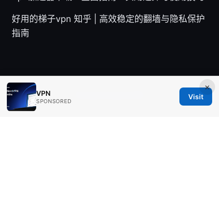
好用的梯子vpn 知乎 | 高效稳定的翻墙与隐私保护
指南
×
VPN
© Aimpointshopusa 2026
Visit
SPONSORED
Aimpointshopusa Ltd.
200 George Street
Sydney, NSW, 2000
AU
press@aimpointshopusa.com
+61 7 9686 8786
About
Privacy Policy
Terms of Use