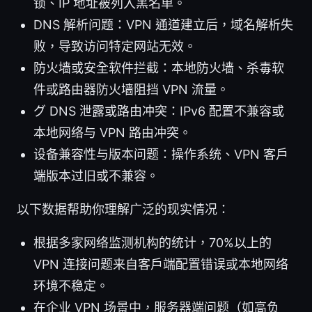
锁、IP 地址被列入黑名单。
DNS 解析问题：VPN 通道建立后，域名解析失
败，导致访问特定网站无效。
防火墙或安全软件拦截：本地防火墙、杀毒软
件或路由器防火墙阻挡 VPN 流量。
グ DNS 泄露或路由冲突：IPv6 配置不兼容或
本地网络与 VPN 路由冲突。
设备兼容性与版本问题：操作系统、VPN 客户
端版本过旧或不兼容。
以下数据帮助你理解广泛的现实情况：
根据多家网络监测机构的统计，70%以上的
VPN 连接问题来自客户端配置错误或本地网络
环境不稳定。
在企业 VPN 场景中，服务器端问题（如高负