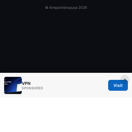
© Aimpointshopusa 2026
×
VPN
Visit
SPONSORED
Aimpointshopusa Ltd.
200 George Street
Sydney, NSW, 2000
AU
press@aimpointshopusa.com