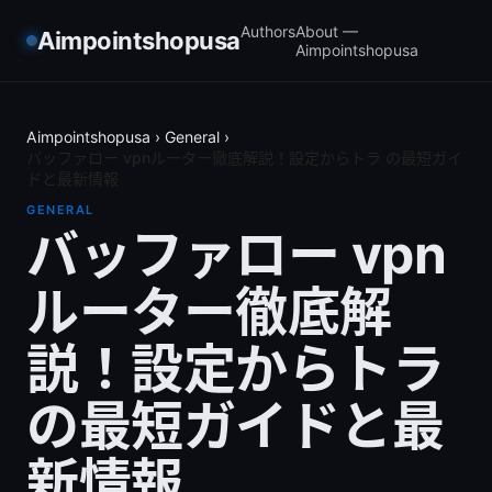
Authors
About —
Aimpointshopusa
Aimpointshopusa
Aimpointshopusa
›
General
›
バッファロー vpnルーター徹底解説！設定からトラ の最短ガイ
ドと最新情報
GENERAL
バッファロー vpn
ルーター徹底解
説！設定からトラ
の最短ガイドと最
新情報