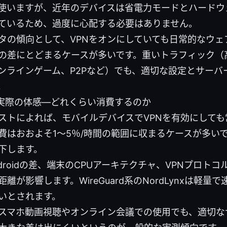
使いますが、近年のデバイスは省電力モードとハードウ
ているため、過度に心配する必要はありません。
タの傾向として、VPNをオンにしていても日常的なウェ
の差にとどまるケースが多いです。重いトラフィック（
ンラインゲーム、P2Pなど）でも、適切な設定とサーバ
。
実際の体感—どれくらい消費するのか
ストによれば、モバイルデバイスでVPNを有効にして
費はおおよそ1～5％/時間の範囲に収まるケースが多い
下します。
Androidの差、端末のCPUアーキテクチャ、VPNプロト
離が影響します。WireGuard系のNordLynxは軽
いとされます。
スマホ動画視聴やオンライン会議での使用でも、適切な