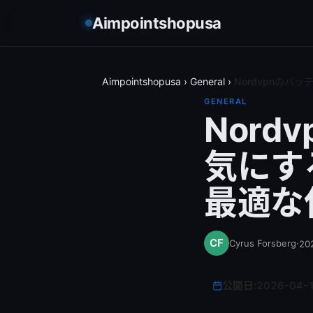
Aimpointshopusa
Aimpointshopusa
›
General
›
Nordvpnの
GENERAL
Nor
気にす
最適な
Cyrus Forsberg
·
20
公開日:
2026-04-