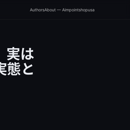
Authors
About — Aimpointshopusa
、実は
実態と