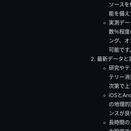
ソースを
能を備え
実測デー
数％程度
ング、オ
可能です
最新データと
研究やテ
テリー消
次第で上
iOSと
の地理的距
ンスが良
長時間の