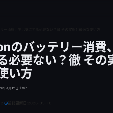
バッテリー消費、実は気にする必要ない？徹 その実態と最適な使い方
dvpnのバッテリー消費
る必要ない？徹 その
使い方
·
1
min
26年4月12日
12
·
最終更新日:
2026-05-10